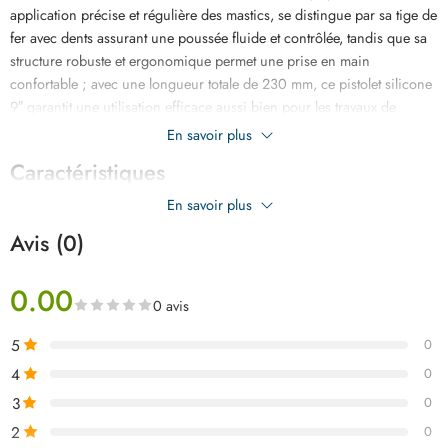
application précise et régulière des mastics, se distingue par sa tige de
fer avec dents assurant une poussée fluide et contrôlée, tandis que sa
structure robuste et ergonomique permet une prise en main
confortable ; avec une longueur totale de 230 mm, ce pistolet silicone
9″ garantit une utilisation efficace aussi bien pour les travaux de
bricolage minutieux que pour les opérations plus intensives
En savoir plus
nécessitant fiabilité et précision.
Caractéristiques
En savoir plus
Avis (0)
0.00
0 avis
5
0
4
0
3
0
2
0