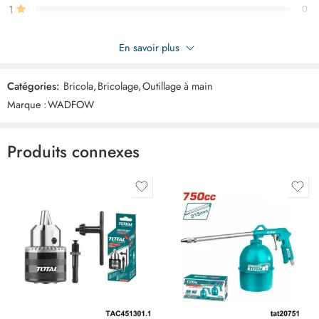
1
0
Soyez le premier à donner votre avis sur “WADFOW Pistolet
En savoir plus
silicone 9″ WCG1309”
Catégories:
Bricola
,
Bricolage
,
Outillage à main
Commentaires
Marque :
WADFOW
Il n'y a pas encore de critiques.
Produits connexes