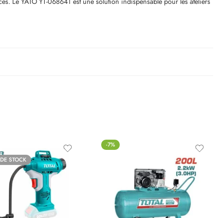
èces. Le YATO YT-068641 est une solution indispensable pour les ateliers
-7%
 DE STOCK