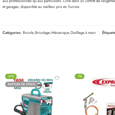
aux professionnels qu’aux particuliers. Livré dans un coffret de rangeme
et garages, disponible au meilleur prix en Tunisie.
Catégories:
Bricola
,
Bricolage
,
Mécanique
,
Outillage à main
Étiquete
-21%
-7%
RUPTURE DE STOCK