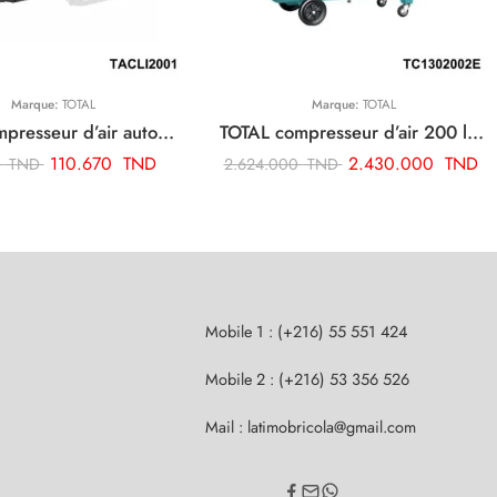
Marque:
TOTAL
Marque:
TOTAL
TOTAL compresseur d’air automatique sans fil TACLI2001
TOTAL compresseur d’air 200 litre 220v monophase TC1302002E
110.670
TND
2.430.000
TND
0
TND
2.624.000
TND
Mobile 1 : (+216) 55 551 424
Mobile 2 : (+216) 53 356 526
Mail : latimobricola@gmail.com