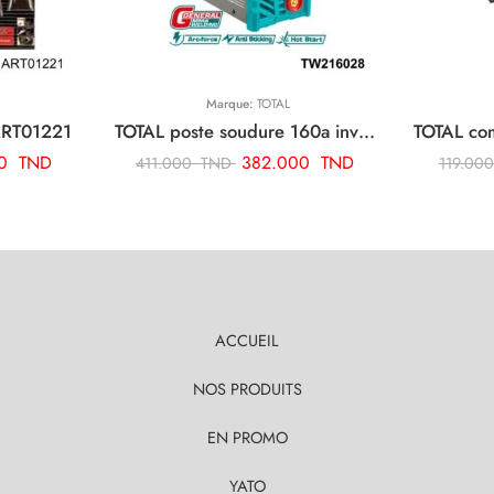
Marque:
TOTAL
ART01221
TOTAL poste soudure 160a inverter TW216028
70
TND
382.000
TND
411.000
TND
119.00
ACCUEIL
NOS PRODUITS
EN PROMO
YATO