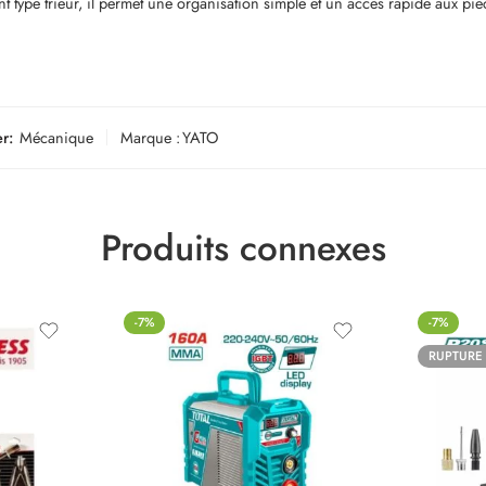
nt type trieur, il permet une organisation simple et un accès rapide aux pi
r:
Mécanique
Marque :
YATO
Produits connexes
-7%
-7%
RUPTURE