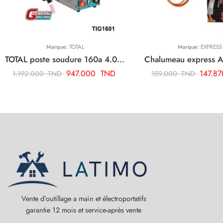
Marque:
TOTAL
Marque:
EXPRESS
TOTAL poste soudure 160a 4.0 tig mma onduleur TIG1601
Chalumeau express 
947.000
TND
147.8
1.192.000
TND
159.000
TND
Vente d’outillage a main et électroportatifs
garantie 12 mois et service-après vente