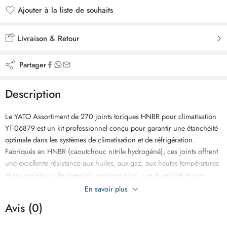
Ajouter à la liste de souhaits
Ajouté à la liste de souhaits
Livraison & Retour
Partager
Description
Le YATO Assortiment de 270 joints toriques HNBR pour climatisation
YT-06879 est un kit professionnel conçu pour garantir une étanchéité
optimale dans les systèmes de climatisation et de réfrigération.
Fabriqués en HNBR (caoutchouc nitrile hydrogéné), ces joints offrent
une excellente résistance aux huiles, aux gaz, aux hautes températures
et aux variations de pression, assurant ainsi une durabilité et une
performance fiables. Le kit comprend 270 pièces réparties en
En savoir plus
plusieurs dimensions précises, permettant une compatibilité étendue
Avis (0)
avec de nombreux systèmes de climatisation automobile et installations
HVAC. Idéal pour la maintenance, la réparation et l’entretien des