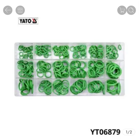
1
/
2