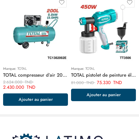
Marque:
TOTAL
Marque:
TOTAL
TOTAL compresseur d’air 200 litre 220v monophase TC1302002E
TOTAL pistolet de peinture électrique 450w TT3506
2.624.000
TND
75.330
TND
81.000
TND
2.430.000
TND
Ajouter au panier
Ajouter au panier