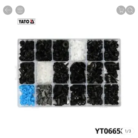
1
/
3