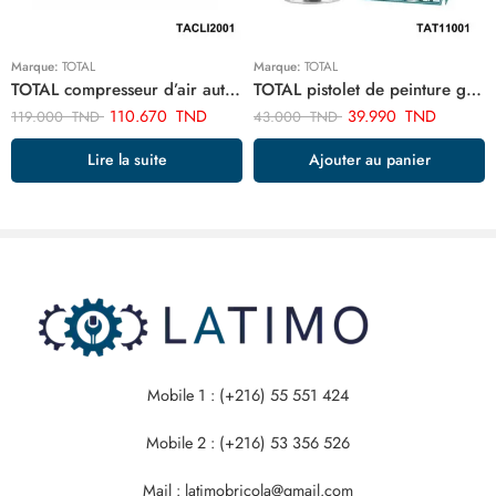
Marque:
TOTAL
Marque:
TOTAL
TOTAL compresseur d’air automatique sans fil TACLI2001
TOTAL pistolet de peinture goude bas 1.5 mm 1000cc TAT11001
110.670
TND
39.990
TND
119.000
TND
43.000
TND
Lire la suite
Ajouter au panier
Mobile 1 : (+216) 55 551 424
Mobile 2 : (+216) 53 356 526
Mail : latimobricola@gmail.com