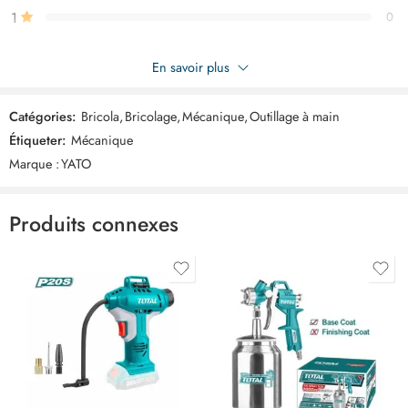
1
0
Soyez le premier à donner votre avis sur “YATO Assortiment 475
En savoir plus
clips garniture mazda YT06658”
Catégories:
Bricola
,
Bricolage
,
Mécanique
,
Outillage à main
Commentaires
Étiqueter:
Mécanique
Il n'y a pas encore de critiques.
Marque :
YATO
Produits connexes