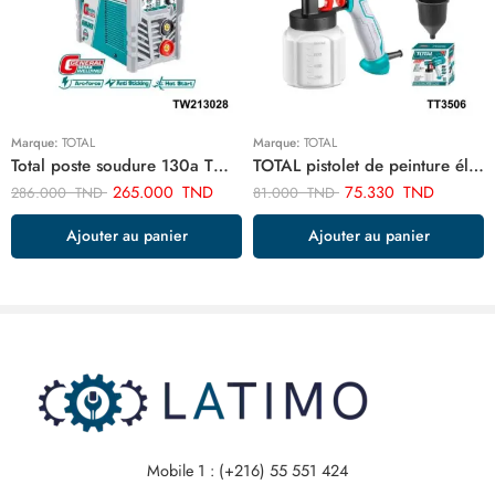
Marque:
TOTAL
Marque:
TOTAL
Total poste soudure 130a TW213028
TOTAL pistolet de peinture électrique 450w TT3506
265.000
TND
75.330
TND
286.000
TND
81.000
TND
Ajouter au panier
Ajouter au panier
Mobile 1 : (+216) 55 551 424