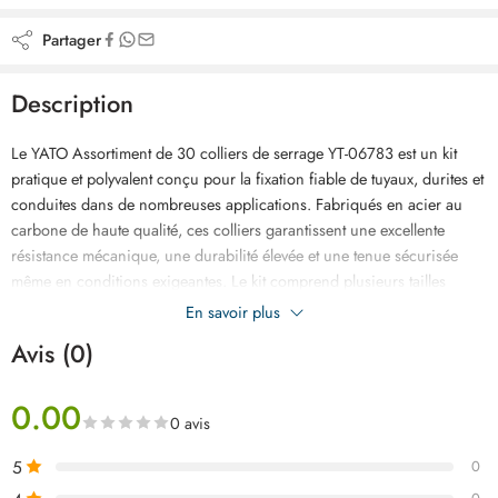
Partager
Description
Le YATO Assortiment de 30 colliers de serrage YT-06783 est un kit
pratique et polyvalent conçu pour la fixation fiable de tuyaux, durites et
conduites dans de nombreuses applications. Fabriqués en acier au
carbone de haute qualité, ces colliers garantissent une excellente
résistance mécanique, une durabilité élevée et une tenue sécurisée
même en conditions exigeantes. Le kit comprend plusieurs tailles
adaptées à différents diamètres (6-8 mm, 7-9 mm, 8-10 mm, 9-11 mm,
En savoir plus
10-12 mm et 14-16 mm), offrant ainsi une solution complète pour les
Avis (0)
systèmes de refroidissement, les installations automobiles ainsi que les
usages industriels et domestiques. Grâce à leur conception robuste, ils
0.00
assurent une installation rapide, efficace et fiable, limitant les risques
0 avis
de fuite ou de desserrage. Idéal pour les professionnels comme pour
les particuliers, l’assortiment YATO YT-06783 est une solution
5
0
essentielle pour tous les travaux de maintenance et de réparation et