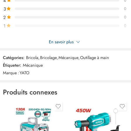
4
0
disponible au meilleur prix en Tunisie.
3
0
2
0
1
0
Soyez le premier à donner votre avis sur “YATO Assortiment de 30
En savoir plus
colliers de serrage YT06783”
Catégories:
Bricola
,
Bricolage
,
Mécanique
,
Outillage à main
Commentaires
Étiqueter:
Mécanique
Il n'y a pas encore de critiques.
Marque :
YATO
Produits connexes