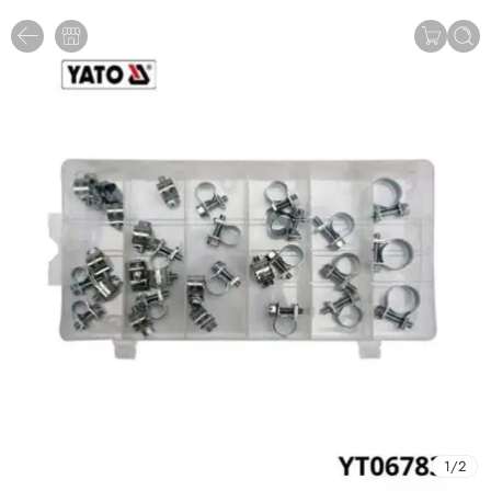
1
/
2