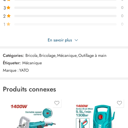
3
0
2
0
1
0
Soyez le premier à donner votre avis sur “YATO Cle double
En savoir plus
fourche douille articulee 10mm YT4951”
Catégories:
Bricola
,
Bricolage
,
Mécanique
,
Outillage à main
Commentaires
Étiqueter:
Mécanique
Il n'y a pas encore de critiques.
Marque :
YATO
Produits connexes