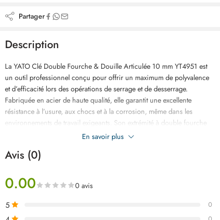
Partager
Description
La YATO Clé Double Fourche & Douille Articulée 10 mm YT4951 est
un outil professionnel conçu pour offrir un maximum de polyvalence
et d’efficacité lors des opérations de serrage et de desserrage.
Fabriquée en acier de haute qualité, elle garantit une excellente
résistance à l’usure, aux chocs et à la corrosion, même dans les
environnements de travail exigeants. Son extrémité à double fourche
permet une intervention rapide sur différents types de fixations, tandis
En savoir plus
que sa douille articulée de 10 mm facilite l’accès aux écrous et
Avis (0)
boulons situés dans des zones difficiles ou sous des angles
complexes. Ergonomique, robuste et durable, cette clé est idéale pour
0.00
les mécaniciens, techniciens et bricoleurs recherchant un outil fiable
0 avis
pour leurs travaux de maintenance et de réparation, disponible au
meilleur prix en Tunisie.
5
0
4
0