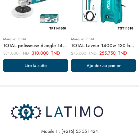
Marque:
TOTAL
Marque:
TOTAL
TOTAL polisseuse d’angle 1400w TP1141806
TOTAL Laveur 1400w 130 bar TGT11316
310.000
TND
255.750
TND
334.000
TND
275.000
TND
Lire la suite
Ajouter au panier
Mobile 1 : (+216) 55 551 424