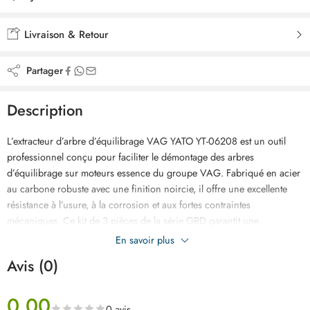
Ajouté à la liste de souhaits
Livraison & Retour
Partager
Description
L’extracteur d’arbre d’équilibrage VAG YATO YT-06208 est un outil
professionnel conçu pour faciliter le démontage des arbres
d’équilibrage sur moteurs essence du groupe VAG. Fabriqué en acier
au carbone robuste avec une finition noircie, il offre une excellente
résistance à l’usure, à la corrosion et aux fortes contraintes
mécaniques. Ce kit de 3 pièces de la série GRD garantit une
intervention précise, sûre et efficace lors des opérations de
En savoir plus
maintenance ou de réparation moteur. Il est spécialement adapté aux
Avis (0)
véhicules Volkswagen, Audi, Seat et Škoda, permettant un démontage
propre sans endommager les composants. Idéal pour les ateliers de
0.00
mécanique automobile et les professionnels, cet extracteur assure un
0 avis