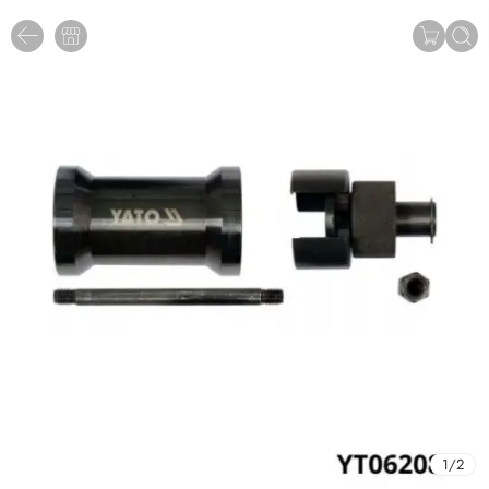
1
/
2