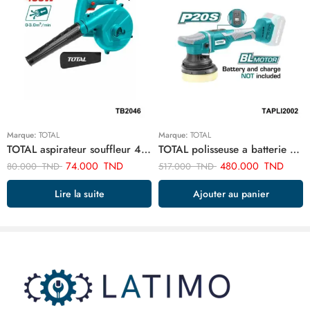
Marque:
TOTAL
Marque:
TOTAL
TOTAL aspirateur souffleur 400w TB2046
TOTAL polisseuse a batterie TAPLI2002
74.000
TND
480.000
TND
80.000
TND
517.000
TND
Lire la suite
Ajouter au panier