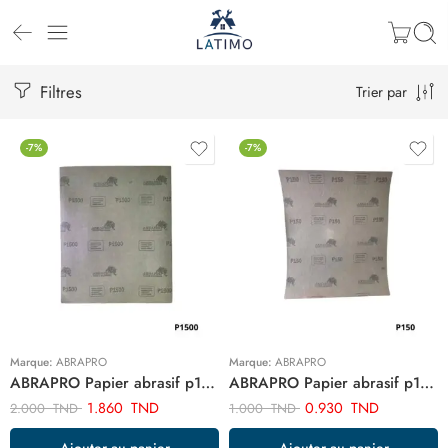
Filtres
Trier par
-7%
-7%
Marque:
ABRAPRO
Marque:
ABRAPRO
ABRAPRO Papier abrasif p1500 AB1500
ABRAPRO Papier abrasif p150 ARTAB100
1.860
TND
0.930
TND
2.000
TND
1.000
TND
Ajouter au panier
Ajouter au panier