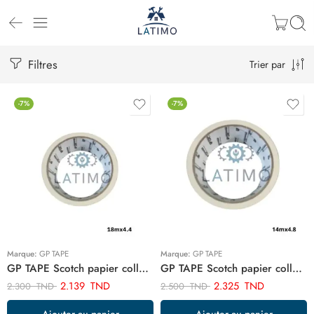
Filtres
Trier par
-7%
-7%
Marque:
GP TAPE
Marque:
GP TAPE
GP TAPE Scotch papier collant 18mx4.4 ART03468
GP TAPE Scotch papier collant 14mx4.8 ART02227
2.139
TND
2.325
TND
2.300
TND
2.500
TND
Ajouter au panier
Ajouter au panier