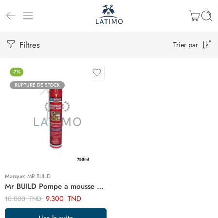
Filtres
Trier par
-7%
RUPTURE DE STOCK
Marque:
MR.BUILD
Mr BUILD Pompe a mousse 750ml ART03467
9.300
TND
10.000
TND
Lire la suite