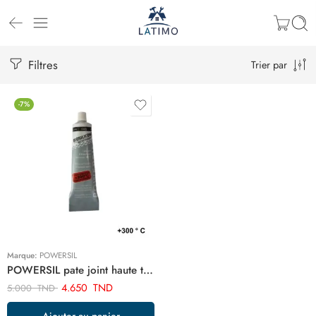
Filtres
Trier par
-7%
Marque:
POWERSIL
POWERSIL pate joint haute temperature ART01478
4.650
TND
5.000
TND
Ajouter au panier