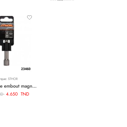
rque:
STHOR
STHOR Porte embout magnetique sds plus 23460
4.650
TND
ND