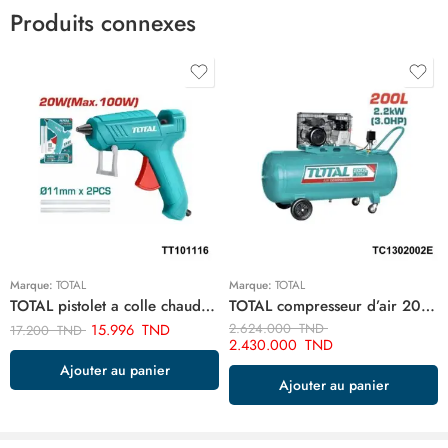
Produits connexes
Marque:
TOTAL
Marque:
TOTAL
TOTAL pistolet a colle chaude 100w TT101116
TOTAL compresseur d’air 200 litre 220v monophase TC1302002E
15.996
TND
2.624.000
TND
17.200
TND
2.430.000
TND
Ajouter au panier
Ajouter au panier