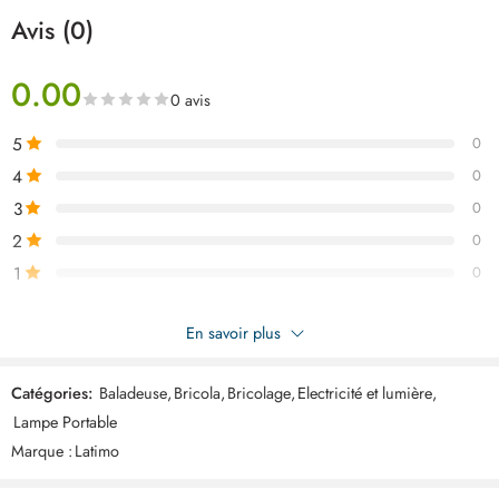
Disponible chez LATIMO au meilleur prix en Tunisie
, avec livraison
Avis (0)
rapide et garantie.
0.00
0 avis
5
0
4
0
3
0
2
0
1
0
Soyez le premier à donner votre avis sur “LATIMO Baladeuse avec
En savoir plus
fil ART04786”
Catégories:
Baladeuse
,
Bricola
,
Bricolage
,
Electricité et lumière
,
Commentaires
Lampe Portable
Il n'y a pas encore de critiques.
Marque :
Latimo