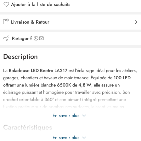
Ajouter à la liste de souhaits
Ajouté à la liste de souhaits
Livraison & Retour
Partager
Description
La
Baladeuse LED Beetro LA217
est l’éclairage idéal pour les ateliers,
garages, chantiers et travaux de maintenance. Équipée de
100 LED
offrant une lumière blanche
6500K
de
4,8 W
, elle assure un
éclairage puissant et homogène pour travailler avec précision. Son
crochet orientable à 360°
et son
aimant intégré
permettent une
fixation pratique sur de nombreuses surfaces, laissant les mains
totalement libres. Son
câble de 8 mètres
offre une grande liberté de
En savoir plus
mouvement, tandis que sa
poignée antidérapante
garantit une prise
Caractéristiques
en main confortable. Fabriquée en
ABS et aluminium
, cette baladeuse
est conçue pour résister aux conditions d’utilisation intensives.
En savoir plus