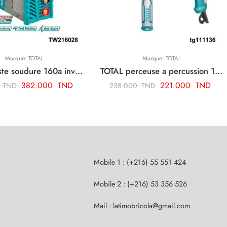
Marque:
TOTAL
Marque:
TOTAL
TOTAL poste soudure 160a inverter TW216028
TOTAL perceuse a percussion 13mm-1010w TG111136
382.000
TND
221.000
TND
0
TND
238.000
TND
Mobile 1 : (+216) 55 551 424
Mobile 2 : (+216) 53 356 526
Mail : latimobricola@gmail.com