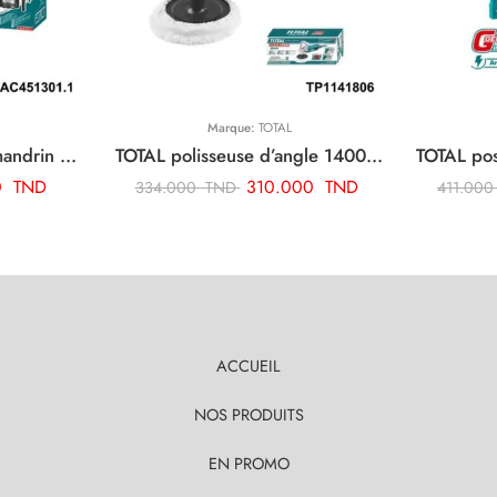
Marque:
TOTAL
TOTAL adaptateur de mandrin de foret sds plus TAC451301.1
TOTAL polisseuse d’angle 1400w TP1141806
0
TND
310.000
TND
334.000
TND
411.00
ACCUEIL
NOS PRODUITS
EN PROMO