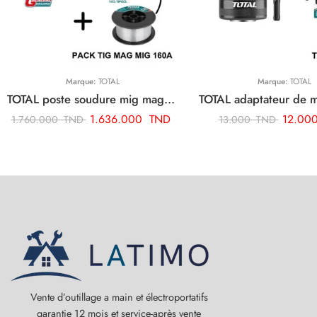
Marque:
TOTAL
Marque:
TOTAL
TOTAL poste soudure mig mag 160a 220/240 inverter + Cadeaux Bobine fil TMGT1601
1.636.000
TND
12.00
1.760.000
TND
13.000
TND
Vente d’outillage a main et électroportatifs
garantie 12 mois et service-après vente