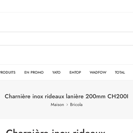
PRODUITS
EN PROMO
YATO
EMTOP
WADFOW
TOTAL
Charnière inox rideaux lanière 200mm CH200I
Maison
Bricola