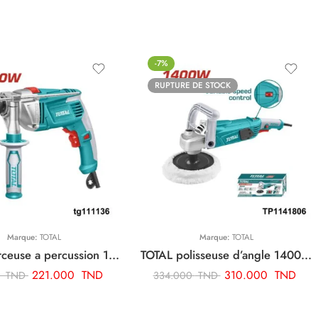
-7%
RUPTURE DE STOCK
Marque:
TOTAL
Marque:
TOTAL
TOTAL perceuse a percussion 13mm-1010w TG111136
TOTAL polisseuse d’angle 1400w TP1141806
221.000
TND
310.000
TND
0
TND
334.000
TND