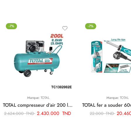
-7%
-7%
Marque:
TOTAL
Marque:
TOTAL
TOTAL compresseur d’air 200 litre 220v monophase TC1302002E
2.430.000
TND
20.46
2.624.000
TND
22.000
TND