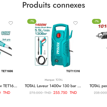
Produits connexes
-7%
-7%
Marque:
TOTAL
TOTAL fer a souder 60w TET1606
TOTAL Laveur 1400w 130 bar TGT11316
0
TND
255.750
TND
275.000
TND
238.00