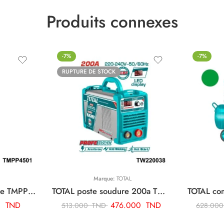
Produits connexes
-7%
-7%
RUPTURE DE STOCK
Marque:
TOTAL
TOTAL pompe bicyclette TMPP4501
TOTAL poste soudure 200a TW220038
0
TND
476.000
TND
513.000
TND
628.00