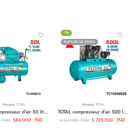
-7%
RUPTURE DE STOCK
Marque:
TOTAL
Marque:
TOTAL
TOTAL compresseur d’air 50 litre TC255061E
TOTAL compresseur d’air 500 litre 5.5hp TC1555002E
584.000
TND
5.735.000
TND
0
TND
6.167.000
TND