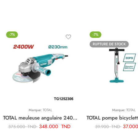
-7%
-7%
RUPTURE DE STOCK
Marque:
TOTAL
Marque:
TOTAL
TOTAL meuleuse angulaire 2400w-230mm TG1252306
348.000
TND
37.00
375.000
TND
39.900
TND