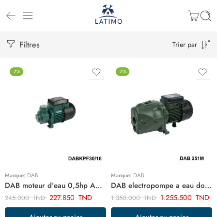
Filtres
Trier par
-7%
-7%
Marque:
DAB
Marque:
DAB
DAB moteur d’eau 0,5hp ARTSA05CV
DAB electropompe a eau double aspiration 2.5hp ARTDA2.5CV
227.850
TND
1.255.500
TND
245.000
TND
1.350.000
TND
Ajouter au panier
Ajouter au panier