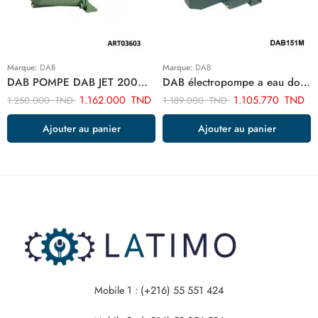
Marque:
DAB
Marque:
DAB
DAB POMPE DAB JET 200M 2CV ART03603
DAB électropompe a eau double aspiration 1.5hp ARTDA15CV
1.162.000
TND
1.105.770
TND
1.250.000
TND
1.189.000
TND
Ajouter au panier
Ajouter au panier
Mobile 1 : (+216) 55 551 424