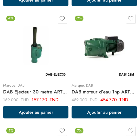
-7%
-7%
Marque:
DAB
Marque:
DAB
DAB Ejecteur 30 metre ARTEJ30
DAB moteur d’eau 1hp ARTSA1CV
157.170
TND
454.770
TND
169.000
TND
489.000
TND
Ajouter au panier
Ajouter au panier
-7%
-7%