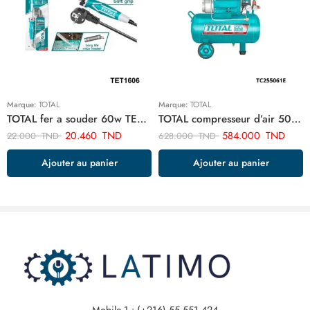
Marque:
TOTAL
Marque:
TOTAL
TOTAL fer a souder 60w TET1606
TOTAL compresseur d’air 50 litre TC255061E
20.460
TND
584.000
TND
22.000
TND
628.000
TND
Ajouter au panier
Ajouter au panier
Mobile 1 : (+216) 55 551 424