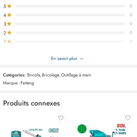
5
0
4
0
3
0
2
0
1
0
Soyez le premier à donner votre avis sur “FEITENG Disque
En savoir plus
spontex 125mm ART7181”
Catégories:
Bricola
,
Bricolage
,
Outillage à main
Commentaires
Marque :
Feiteng
Il n'y a pas encore de critiques.
Produits connexes