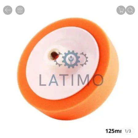
1
/
3