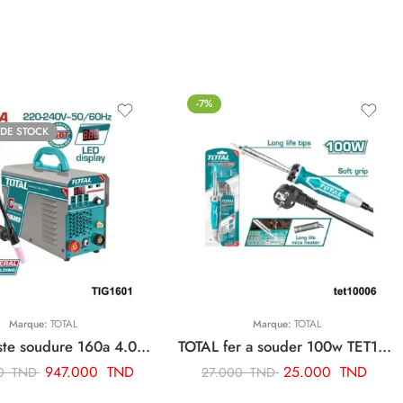
-7%
 DE STOCK
Marque:
TOTAL
Marque:
TOTAL
TOTAL poste soudure 160a 4.0 tig mma onduleur TIG1601
TOTAL fer a souder 100w TET10006
947.000
TND
25.000
TND
00
TND
27.000
TND