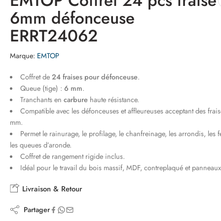
EMTOP Coffret 24 pcs fraise
6mm défonceuse
ERRT24062
Marque:
EMTOP
Coffret de
24 fraises pour défonceuse
.
Queue (tige) :
6 mm
.
Tranchants en
carbure
haute résistance.
Compatible avec les défonceuses et affleureuses acceptant des frais
mm.
Permet le rainurage, le profilage, le chanfreinage, les arrondis, les fe
les queues d’aronde.
Coffret de rangement rigide inclus.
Idéal pour le travail du bois massif, MDF, contreplaqué et panneaux
Livraison & Retour
Partager