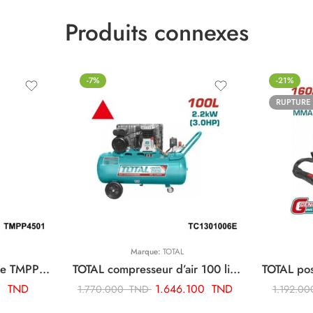
Produits connexes
-7%
-21%
RUPTURE
Marque:
TOTAL
TOTAL pompe bicyclette TMPP4501
TOTAL compresseur d’air 100 litres 3cv TC1301006E
0
TND
1.646.100
TND
1.770.000
TND
1.192.0