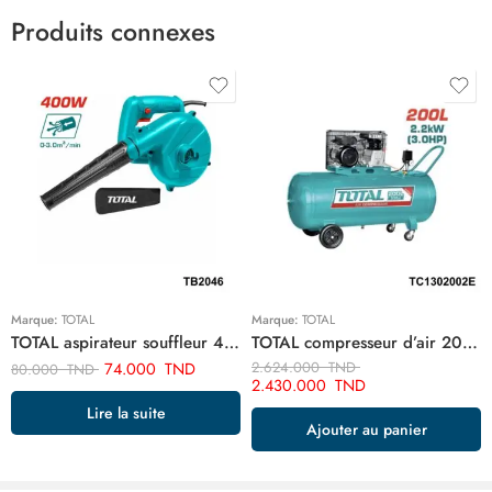
Produits connexes
Marque:
TOTAL
Marque:
TOTAL
TOTAL aspirateur souffleur 400w TB2046
TOTAL compresseur d’air 200 litre 220v monophase TC1302002E
74.000
TND
2.624.000
TND
80.000
TND
2.430.000
TND
Lire la suite
Ajouter au panier