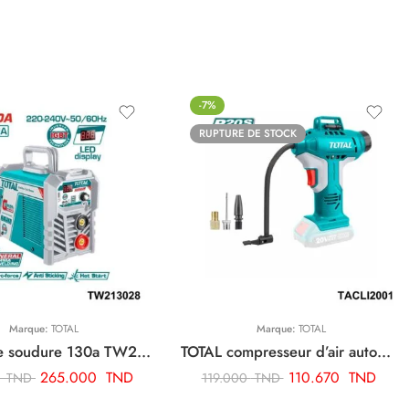
-7%
RUPTURE DE STOCK
Marque:
TOTAL
Marque:
TOTAL
Total poste soudure 130a TW213028
TOTAL compresseur d’air automatique sans fil TACLI2001
265.000
TND
110.670
TND
0
TND
119.000
TND