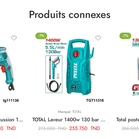
Produits connexes
-7%
-7%
Marque:
TOTAL
TOTAL perceuse a percussion 13mm-1010w TG111136
TOTAL Laveur 1400w 130 bar TGT11316
00
TND
255.750
TND
275.000
TND
286.00