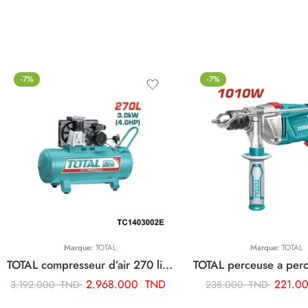
-7%
-7%
Marque:
TOTAL
Marque:
TOTAL
TOTAL compresseur d’air 270 litre TC1403002E
2.968.000
TND
221.0
3.192.000
TND
238.000
TND