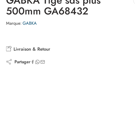
GABKA Tige sds plus
500mm GA68432
Marque:
GABKA
Livraison & Retour
Partager