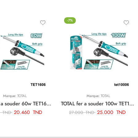
-7%
Marque:
TOTAL
Marque:
TOTAL
TOTAL fer a souder 60w TET1606
TOTAL fer a souder 100w TET10006
20.460
TND
25.000
TND
0
TND
27.000
TND