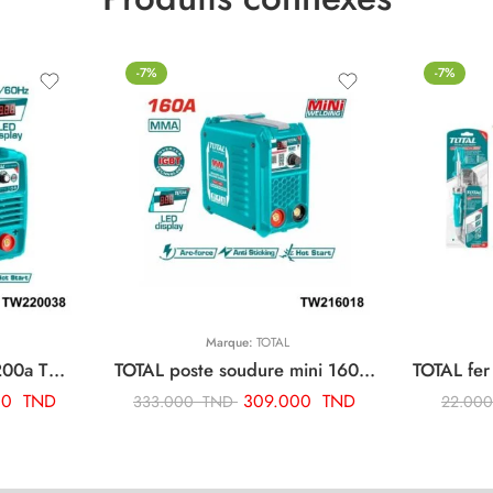
-7%
-7%
Marque:
TOTAL
TOTAL poste soudure 200a TW220038
TOTAL poste soudure mini 160a TW216018
00
TND
309.000
TND
333.000
TND
22.00