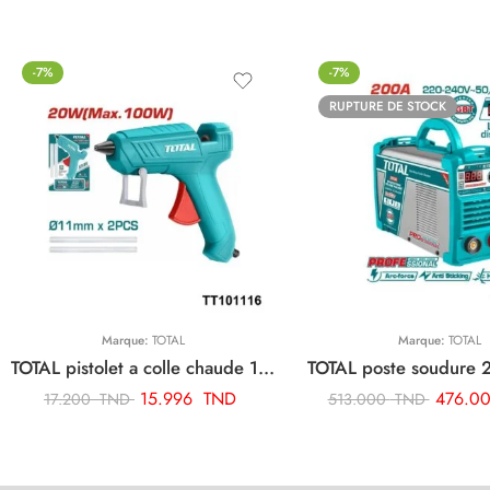
-7%
-7%
RUPTURE DE STOCK
Marque:
TOTAL
Marque:
TOTAL
TOTAL pistolet a colle chaude 100w TT101116
15.996
TND
476.0
17.200
TND
513.000
TND