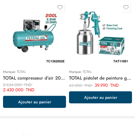
Marque:
TOTAL
Marque:
TOTAL
TOTAL compresseur d’air 200 litre 220v monophase TC1302002E
TOTAL pistolet de peinture goude bas 1.5 mm 1000cc TAT11001
2.624.000
TND
39.990
TND
43.000
TND
2.430.000
TND
Ajouter au panier
Ajouter au panier