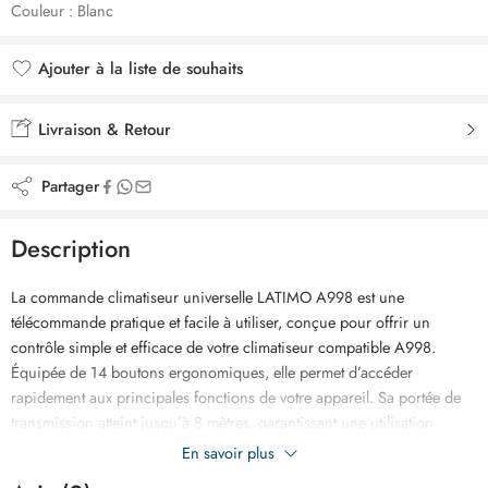
Couleur : Blanc
Ajouter à la liste de souhaits
Ajouté à la liste de souhaits
Livraison & Retour
Partager
Description
La commande climatiseur universelle LATIMO A998 est une
télécommande pratique et facile à utiliser, conçue pour offrir un
contrôle simple et efficace de votre climatiseur compatible A998.
Équipée de 14 boutons ergonomiques, elle permet d’accéder
rapidement aux principales fonctions de votre appareil. Sa portée de
transmission atteint jusqu’à 8 mètres, garantissant une utilisation
confortable à distance. Elle dispose d’un réglage de l’heure, d’une
En savoir plus
fonction de mise sous/hors tension, d’un verrouillage de la