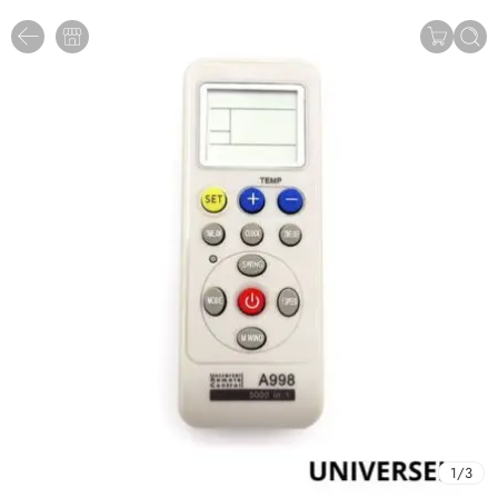
1
/
3