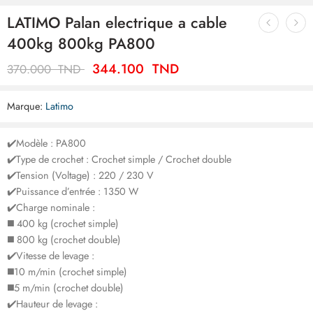
LATIMO Palan electrique a cable
400kg 800kg PA800
344.100
TND
370.000
TND
Marque:
Latimo
✔️Modèle : PA800
✔️Type de crochet : Crochet simple / Crochet double
✔️Tension (Voltage) : 220 / 230 V
✔️Puissance d’entrée : 1350 W
✔️Charge nominale :
◼️​ 400 kg (crochet simple)
◼️​ 800 kg (crochet double)
✔️Vitesse de levage :
◼️​10 m/min (crochet simple)
◼️​5 m/min (crochet double)
✔️Hauteur de levage :