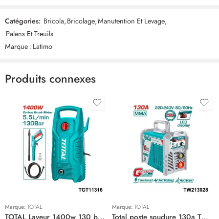
a cable 400kg 800kg PA800”
Catégories:
Bricola
,
Bricolage
,
Manutention Et Levage
,
Commentaires
Palans Et Treuils
Il n'y a pas encore de critiques.
Marque :
Latimo
Produits connexes
Marque:
TOTAL
Marque:
TOTAL
TOTAL Laveur 1400w 130 bar TGT11316
Total poste soudure 130a TW213028