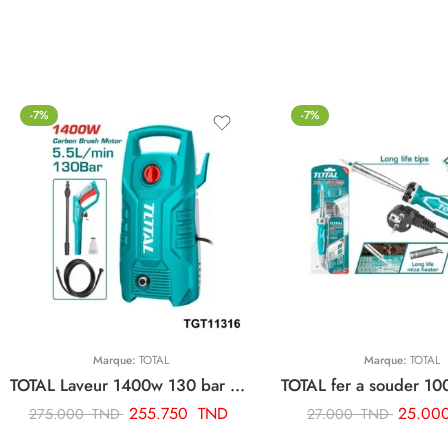
-7%
-7%
Marque:
TOTAL
Marque:
TOTAL
TOTAL Laveur 1400w 130 bar TGT11316
255.750
TND
25.00
275.000
TND
27.000
TND