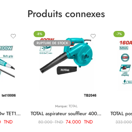
Produits connexes
-8%
-7%
RUPTURE DE STOCK
Marque:
TOTAL
TOTAL fer a souder 100w TET10006
TOTAL aspirateur souffleur 400w TB2046
0
TND
74.000
TND
80.000
TND
333.00