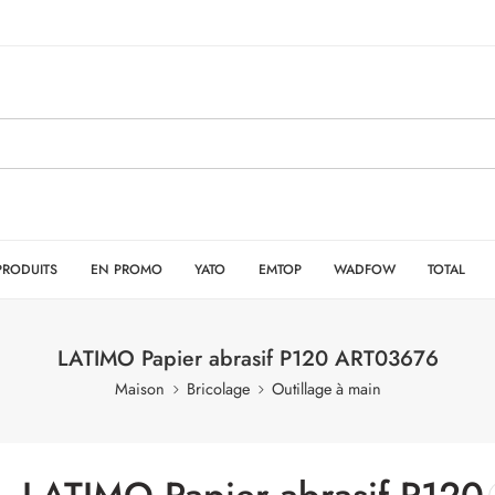
PRODUITS
EN PROMO
YATO
EMTOP
WADFOW
TOTAL
LATIMO Papier abrasif P120 ART03676
Maison
Bricolage
Outillage à main