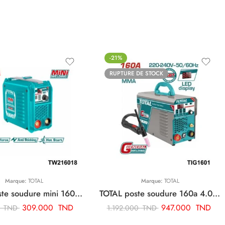
-21%
RUPTURE DE STOCK
Marque:
TOTAL
Marque:
TOTAL
TOTAL poste soudure mini 160a TW216018
TOTAL poste soudure 160a 4.0 tig mma onduleur TIG1601
309.000
TND
947.000
TND
0
TND
1.192.000
TND