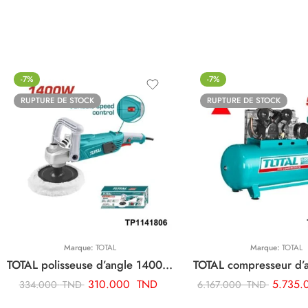
-7%
-7%
RUPTURE DE STOCK
RUPTURE DE STOCK
Marque:
TOTAL
Marque:
TOTAL
TOTAL polisseuse d’angle 1400w TP1141806
310.000
TND
5.735
334.000
TND
6.167.000
TND