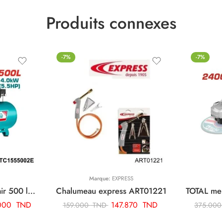
Produits connexes
-7%
-7%
Marque:
EXPRESS
TOTAL compresseur d’air 500 litre 5.5hp TC1555002E
Chalumeau express ART01221
.000
TND
147.870
TND
159.000
TND
375.00