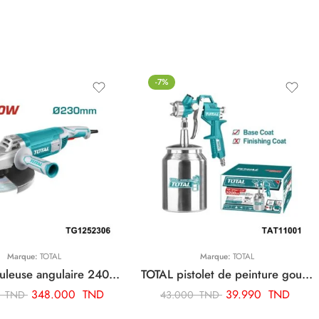
-7%
Marque:
TOTAL
Marque:
TOTAL
TOTAL meuleuse angulaire 2400w-230mm TG1252306
TOTAL pistolet de peinture goude bas 1.5 mm 1000cc TAT11001
348.000
TND
39.990
TND
0
TND
43.000
TND