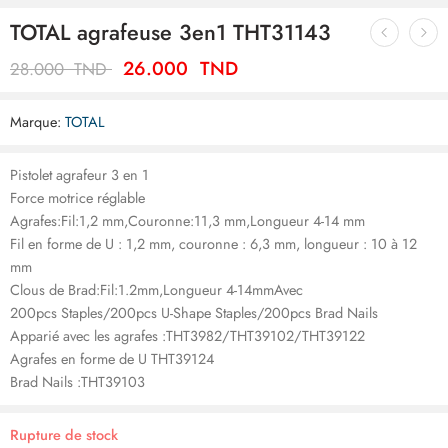
TOTAL agrafeuse 3en1 THT31143
26.000
TND
28.000
TND
Marque:
TOTAL
Pistolet agrafeur 3 en 1
Force motrice réglable
Agrafes:Fil:1,2 mm,Couronne:11,3 mm,Longueur 4-14 mm
Fil en forme de U : 1,2 mm, couronne : 6,3 mm, longueur : 10 à 12
mm
Clous de Brad:Fil:1.2mm,Longueur 4-14mmAvec
200pcs Staples/200pcs U-Shape Staples/200pcs Brad Nails
Apparié avec les agrafes :THT3982/THT39102/THT39122
Agrafes en forme de U THT39124
Brad Nails :THT39103
Rupture de stock