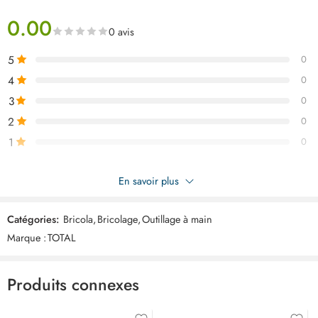
0.00
0 avis
5
0
4
0
3
0
2
0
1
0
Soyez le premier à donner votre avis sur “TOTAL agrafeuse 3en1
En savoir plus
THT31143”
Catégories:
Bricola
,
Bricolage
,
Outillage à main
Commentaires
Marque :
TOTAL
Il n'y a pas encore de critiques.
Produits connexes