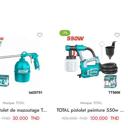
-7%
Marque:
TOTAL
Marque:
TOTAL
TOTAL pistolet de mazoutage TAT20751
TOTAL pistolet peinture 550w TT5006
30.000
TND
100.000
TND
0
TND
108.000
TND