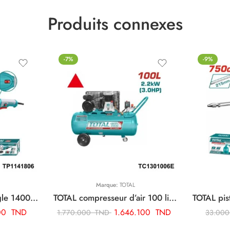
Produits connexes
-7%
-9%
Marque:
TOTAL
TOTAL polisseuse d’angle 1400w TP1141806
TOTAL compresseur d’air 100 litres 3cv TC1301006E
00
TND
1.646.100
TND
1.770.000
TND
33.00