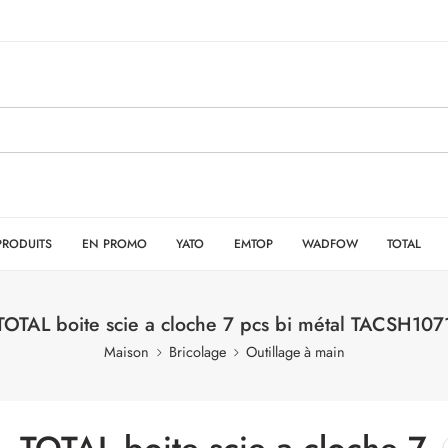
PRODUITS
EN PROMO
YATO
EMTOP
WADFOW
TOTAL
TOTAL boite scie a cloche 7 pcs bi métal TACSH107
Maison
Bricolage
Outillage à main