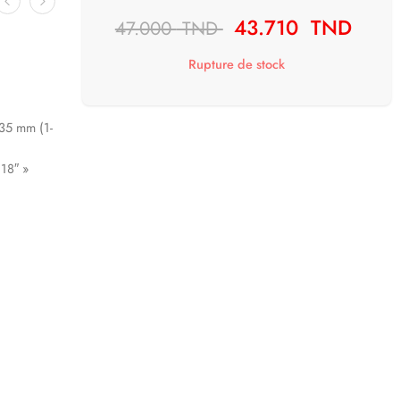
43.710
TND
47.000
TND
Rupture de stock
 35 mm (1-
 18″ »