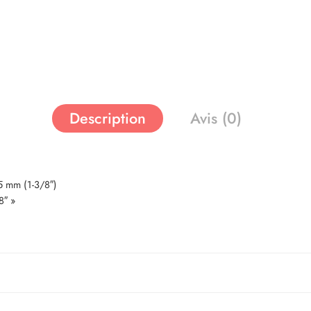
Description
Avis (0)
35 mm (1-3/8″)
8″ »