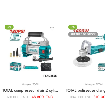
-7%
-7%
RUPTURE DE STOCK
Marque:
TOTAL
Marque:
TOTAL
TOTAL compresseur d’air 2 cylindre TTAC2506
148.800
TND
310.0
160.000
TND
334.000
TND