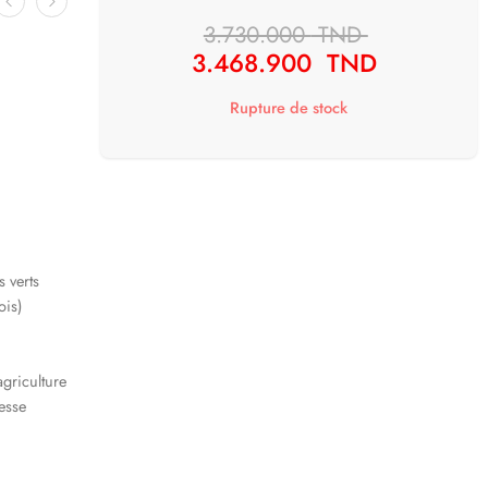
3.730.000
TND
3.468.900
TND
Rupture de stock
s verts
ois)
agriculture
esse