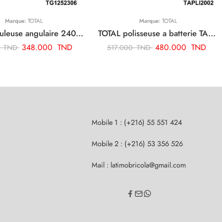
Marque:
TOTAL
Marque:
TOTAL
TOTAL meuleuse angulaire 2400w-230mm TG1252306
TOTAL polisseuse a batterie TAPLI2002
348.000
TND
480.000
TND
0
TND
517.000
TND
Mobile 1 : (+216) 55 551 424
Mobile 2 : (+216) 53 356 526
Mail : latimobricola@gmail.com