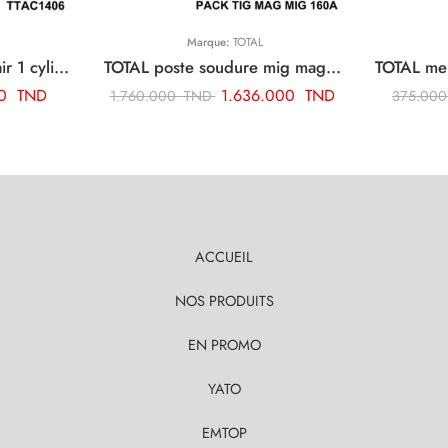
Marque:
TOTAL
TOTAL compresseur d’air 1 cylindre TTAC1406
TOTAL poste soudure mig mag 160a 220/240 inverter + Cadeaux Bobine fil TMGT1601
00
TND
1.636.000
TND
1.760.000
TND
375.00
ACCUEIL
NOS PRODUITS
EN PROMO
YATO
EMTOP