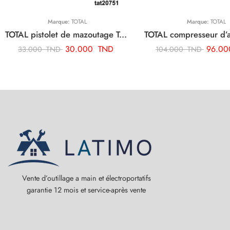
Marque:
TOTAL
Marque:
TOTAL
TOTAL pistolet de mazoutage TAT20751
30.000
TND
96.0
33.000
TND
104.000
TND
Vente d’outillage a main et électroportatifs
garantie 12 mois et service-après vente