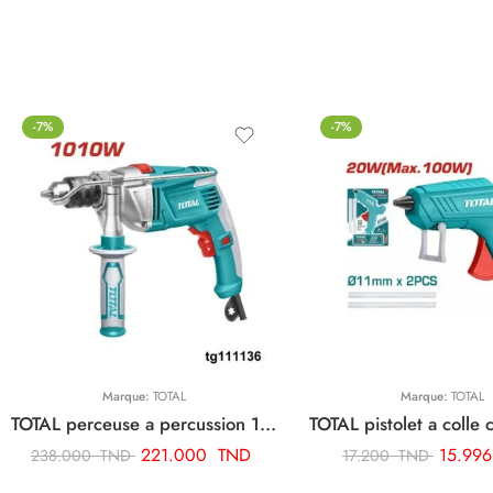
-7%
-7%
Marque:
TOTAL
Marque:
TOTAL
TOTAL perceuse a percussion 13mm-1010w TG111136
221.000
TND
15.99
238.000
TND
17.200
TND