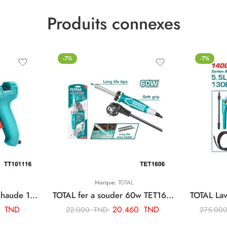
Produits connexes
-7%
-7%
Marque:
TOTAL
TOTAL pistolet a colle chaude 100w TT101116
TOTAL fer a souder 60w TET1606
6
TND
20.460
TND
22.000
TND
275.00