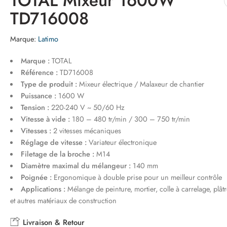
TOTAL Mixeur 1600W
TD716008
Marque:
Latimo
Marque :
TOTAL
Référence :
TD716008
Type de produit :
Mixeur électrique / Malaxeur de chantier
Puissance :
1600 W
Tension :
220-240 V ~ 50/60 Hz
Vitesse à vide :
180 – 480 tr/min / 300 – 750 tr/min
Vitesses :
2 vitesses mécaniques
Réglage de vitesse :
Variateur électronique
Filetage de la broche :
M14
Diamètre maximal du mélangeur :
140 mm
Poignée :
Ergonomique à double prise pour un meilleur contrôle
Applications :
Mélange de peinture, mortier, colle à carrelage, plâtr
et autres matériaux de construction
Livraison & Retour