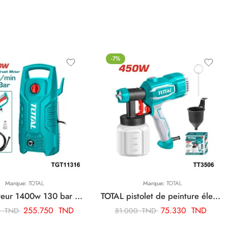
-7%
Marque:
TOTAL
Marque:
TOTAL
TOTAL Laveur 1400w 130 bar TGT11316
TOTAL pistolet de peinture électrique 450w TT3506
255.750
TND
75.330
TND
0
TND
81.000
TND