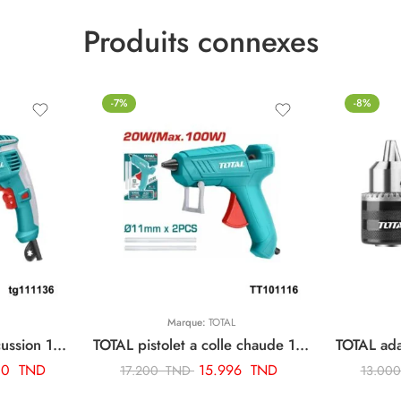
Produits connexes
-7%
-8%
Marque:
TOTAL
TOTAL perceuse a percussion 13mm-1010w TG111136
TOTAL pistolet a colle chaude 100w TT101116
00
TND
15.996
TND
17.200
TND
13.00