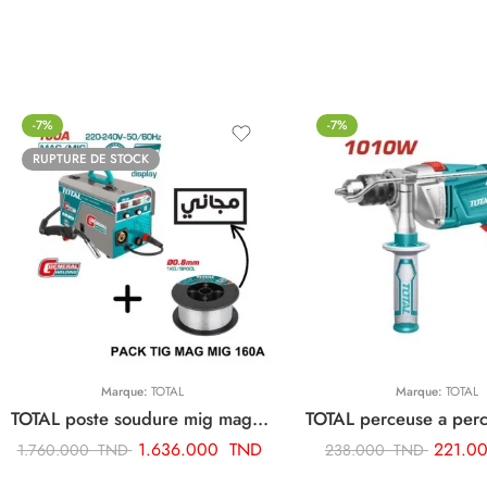
-7%
-7%
RUPTURE DE STOCK
Marque:
TOTAL
Marque:
TOTAL
TOTAL poste soudure mig mag 160a 220/240 inverter + Cadeaux Bobine fil TMGT1601
1.636.000
TND
221.0
1.760.000
TND
238.000
TND