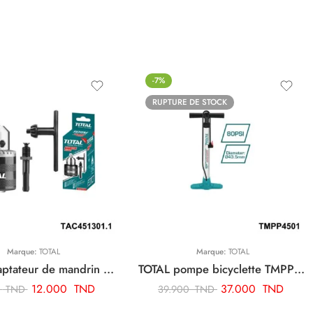
-7%
RUPTURE DE STOCK
Marque:
TOTAL
Marque:
TOTAL
TOTAL adaptateur de mandrin de foret sds plus TAC451301.1
TOTAL pompe bicyclette TMPP4501
12.000
TND
37.000
TND
0
TND
39.900
TND