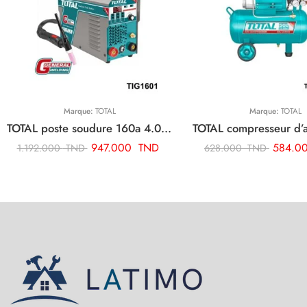
Marque:
TOTAL
Marque:
TOTAL
TOTAL poste soudure 160a 4.0 tig mma onduleur TIG1601
947.000
TND
584.0
1.192.000
TND
628.000
TND