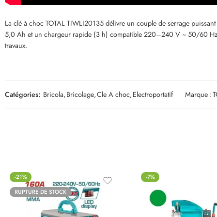
La clé à choc TOTAL TIWLI20135 délivre un couple de serrage puissant d
5,0 Ah et un chargeur rapide (3 h) compatible 220–240 V ~ 50/60 Hz. 
travaux.
Catégories:
Bricola
,
Bricolage
,
Cle A choc
,
Electroportatif
Marque :
T
-21%
-7%
RUPTURE DE STOCK