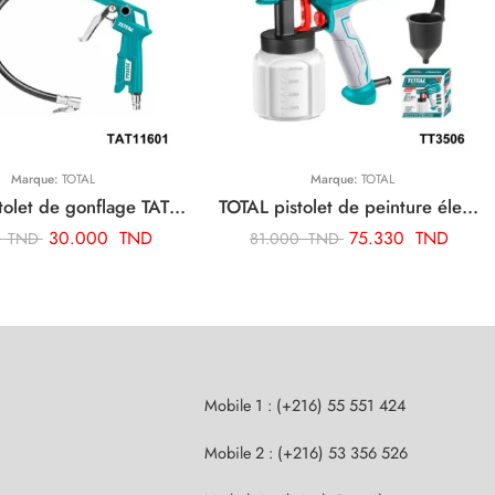
Marque:
TOTAL
Marque:
TOTAL
TOTAL pistolet de gonflage TAT11601
TOTAL pistolet de peinture électrique 450w TT3506
30.000
TND
75.330
TND
0
TND
81.000
TND
Mobile 1 : (+216) 55 551 424
Mobile 2 : (+216) 53 356 526