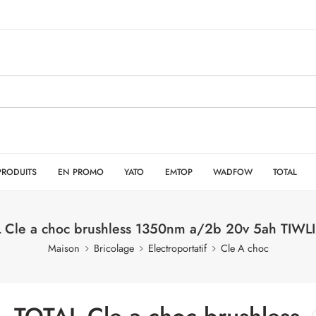
PRODUITS
EN PROMO
YATO
EMTOP
WADFOW
TOTAL
 Cle a choc brushless 1350nm a/2b 20v 5ah TIWL
Maison
Bricolage
Electroportatif
Cle A choc