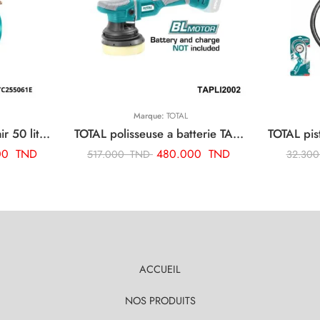
Marque:
TOTAL
TOTAL compresseur d’air 50 litre TC255061E
TOTAL polisseuse a batterie TAPLI2002
00
TND
480.000
TND
517.000
TND
32.30
ACCUEIL
NOS PRODUITS