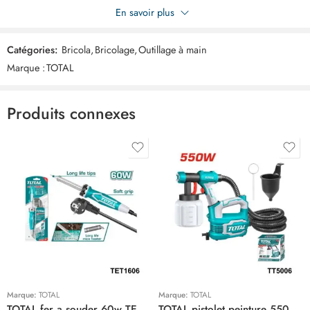
Soyez le premier à donner votre avis sur “TOTAL cordonnier
En savoir plus
perforatrice THT33526”
Catégories:
Bricola
,
Bricolage
,
Outillage à main
Commentaires
Marque :
TOTAL
Il n'y a pas encore de critiques.
Produits connexes
Marque:
TOTAL
Marque:
TOTAL
TOTAL fer a souder 60w TET1606
TOTAL pistolet peinture 550w TT5006