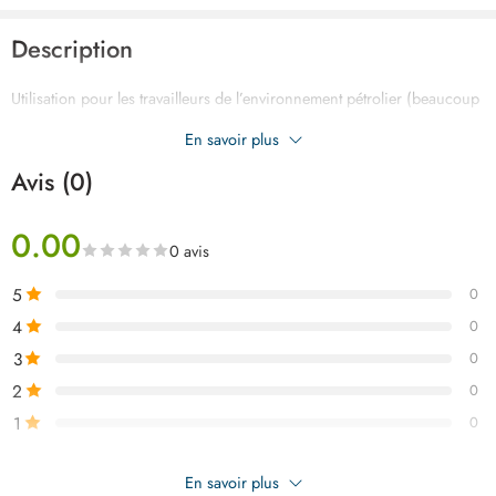
Description
Utilisation pour les travailleurs de l’environnement pétrolier (beaucoup
d’huile), etc.
En savoir plus
Gants en nitrile épais entièrement enduits
Avis (0)
0.00
0 avis
5
0
4
0
3
0
2
0
1
0
Soyez le premier à donner votre avis sur “TOTAL gant nitrile 100
En savoir plus
TSP12105”