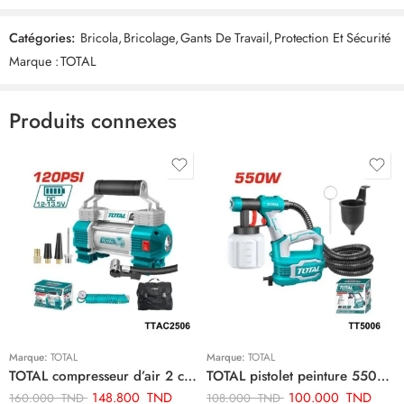
Catégories:
Bricola
,
Bricolage
,
Gants De Travail
,
Protection Et Sécurité
Commentaires
Marque :
TOTAL
Il n'y a pas encore de critiques.
Produits connexes
Marque:
TOTAL
Marque:
TOTAL
TOTAL compresseur d’air 2 cylindre TTAC2506
TOTAL pistolet peinture 550w TT5006
148.800
TND
100.000
TND
160.000
TND
108.000
TND