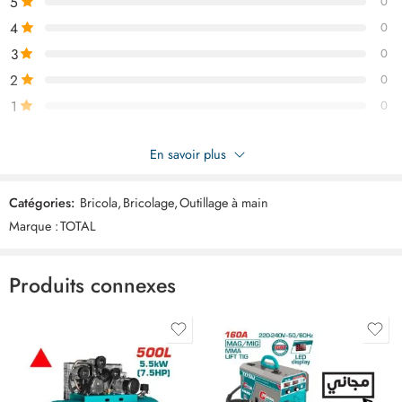
5
0
4
0
3
0
2
0
1
0
Soyez le premier à donner votre avis sur “TOTAL Jeux 3 cle a
En savoir plus
moulette 6+8+10 THTK1013”
Catégories:
Bricola
,
Bricolage
,
Outillage à main
Commentaires
Marque :
TOTAL
Il n'y a pas encore de critiques.
Produits connexes