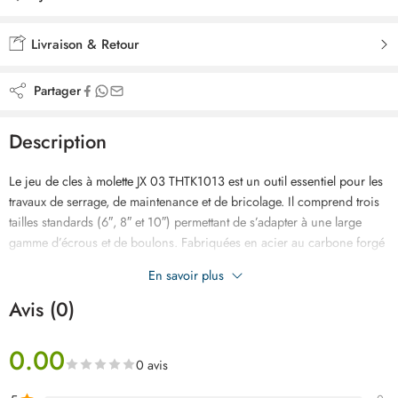
Ajouté à la liste de souhaits
Livraison & Retour
Partager
Description
Le jeu de cles à molette JX 03 THTK1013 est un outil essentiel pour les
travaux de serrage, de maintenance et de bricolage. Il comprend trois
tailles standards (6″, 8″ et 10″) permettant de s’adapter à une large
gamme d’écrous et de boulons. Fabriquées en acier au carbone forgé
à chaud, ces clés offrent une grande résistance, une longue durée de
En savoir plus
vie et une prise en main confortable.
Avis (0)
0.00
0 avis