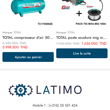
Marque:
TOTAL
Marque:
TOTAL
TOTAL compresseur d’air 500 litre 7.5hp TC1755002E
TOTAL poste soudure mig mag 160a 220/240 inverter + Cadeaux Bobine fil TMGT1601
6.450.000
TND
1.636.000
TND
1.760.000
TND
5.998.500
TND
Lire la suite
Ajouter au panier
Mobile 1 : (+216) 55 551 424