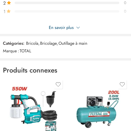
2
0
1
0
Soyez le premier à donner votre avis sur “TOTAL Tenaille russe
En savoir plus
200mm THT290801”
Catégories:
Bricola
,
Bricolage
,
Outillage à main
Commentaires
Marque :
TOTAL
Il n'y a pas encore de critiques.
Produits connexes