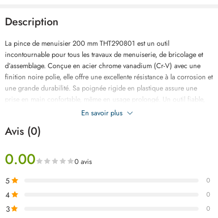
Description
La pince de menuisier 200 mm THT290801 est un outil
incontournable pour tous les travaux de menuiserie, de bricolage et
d’assemblage. Conçue en acier chrome vanadium (Cr-V) avec une
finition noire polie, elle offre une excellente résistance à la corrosion et
une grande durabilité. Sa poignée rigide en plastique assure une
prise en main confortable, même en usage prolongé. Un outil fiable,
conçu pour les artisans, menuisiers et professionnels du bâtiment, le
En savoir plus
tout à un prix très compétitif en Tunisie.
Avis (0)
0.00
0 avis
5
0
4
0
3
0