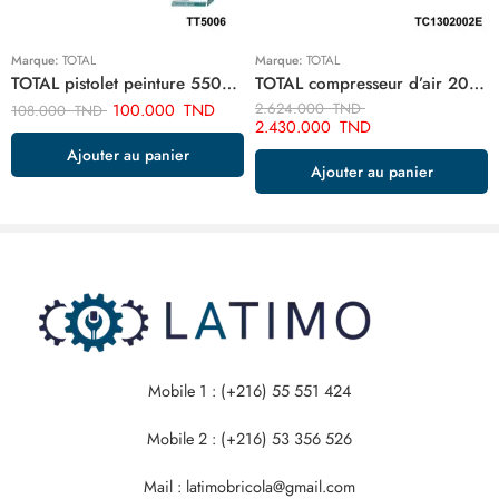
Marque:
TOTAL
Marque:
TOTAL
TOTAL pistolet peinture 550w TT5006
TOTAL compresseur d’air 200 litre 220v monophase TC1302002E
100.000
TND
2.624.000
TND
108.000
TND
2.430.000
TND
Ajouter au panier
Ajouter au panier
Mobile 1 : (+216) 55 551 424
Mobile 2 : (+216) 53 356 526
Mail : latimobricola@gmail.com