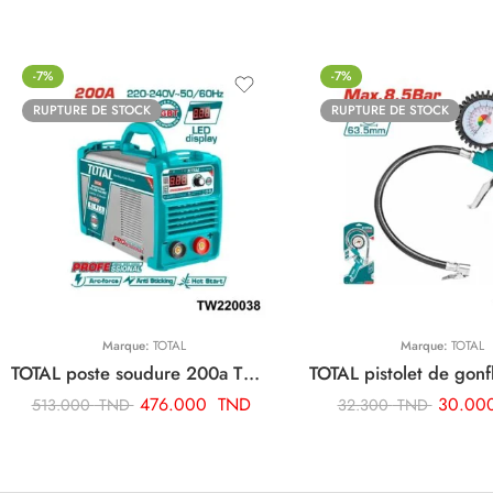
-7%
-7%
RUPTURE DE STOCK
RUPTURE DE STOCK
Marque:
TOTAL
Marque:
TOTAL
TOTAL poste soudure 200a TW220038
476.000
TND
30.00
513.000
TND
32.300
TND