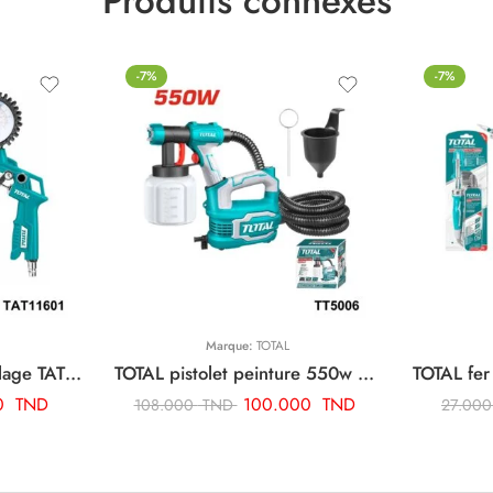
Produits connexes
-7%
-7%
Marque:
TOTAL
TOTAL pistolet de gonflage TAT11601
TOTAL pistolet peinture 550w TT5006
0
TND
100.000
TND
108.000
TND
27.00