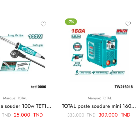
-7%
Marque:
TOTAL
Marque:
TOTAL
TOTAL fer a souder 100w TET10006
TOTAL poste soudure mini 160a TW216018
25.000
TND
309.000
TND
0
TND
333.000
TND