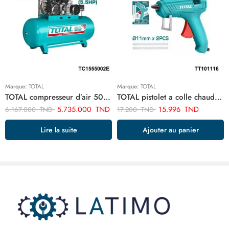
Marque:
TOTAL
Marque:
TOTAL
TOTAL compresseur d’air 500 litre 5.5hp TC1555002E
TOTAL pistolet a colle chaude 100w TT101116
5.735.000
TND
15.996
TND
6.167.000
TND
17.200
TND
Lire la suite
Ajouter au panier