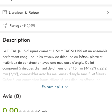
Ajouté à la liste de souhaits
Livraison & Retour
Partager
Description
Le TOTAL Jeu 5 disques diamant 115mm TAC511155 est un ensemble
performant conçu pour les travaux de découpe du béton, pierre et
matériaux de construction avec une meuleuse d’angle. Ce lot
comprend 5 disques diamant de dimensions 115 mm (4-1/2″) x 22,2
mm (7/8″), compatibles avec les meuleuses d’angle sans fil et filaires.
Grâce à leur conception haute efficacité, ces disques offrent une
coupe rapide, précise et une durée de vie doublée par charge lors de
En savoir plus
l’utilisation avec des meuleuses sans fil. Fabriqués avec une matrice
Avis (0)
robuste en acier 75Cr1, ils garantissent une excellente résistance à
l’usure et une grande stabilité pendant le travail. Leur largeur de lame
0.00
de 10 mm ainsi que leur épaisseur optimisée de 1,4 mm assurent des
0 avis