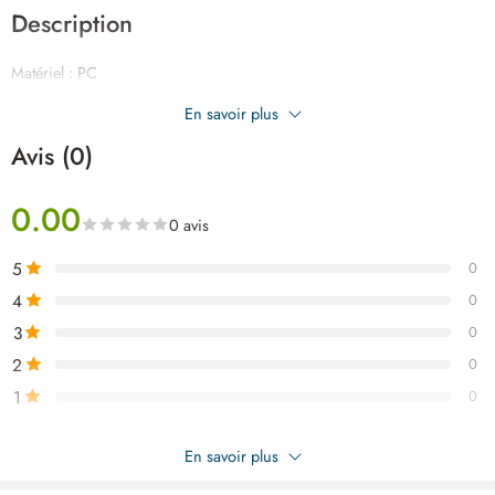
Description
Matériel : PC
Ombre foncée : 8
En savoir plus
Léger, confortable à porter, large champ visuel,
Avis (0)
0.00
0 avis
5
0
4
0
3
0
2
0
1
0
Soyez le premier à donner votre avis sur “TOTAL lunette de
En savoir plus
sécurite noire TSP305”