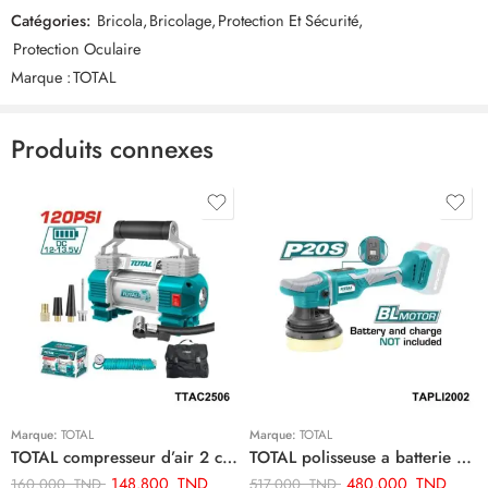
Catégories:
Bricola
,
Bricolage
,
Protection Et Sécurité
,
Commentaires
Protection Oculaire
Il n'y a pas encore de critiques.
Marque :
TOTAL
Produits connexes
Marque:
TOTAL
Marque:
TOTAL
TOTAL compresseur d’air 2 cylindre TTAC2506
TOTAL polisseuse a batterie TAPLI2002
148.800
TND
480.000
TND
160.000
TND
517.000
TND