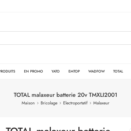
PRODUITS
EN PROMO
YATO
EMTOP
WADFOW
TOTAL
TOTAL malaxeur batterie 20v TMXLI2001
Maison
Bricolage
Electroportatif
Malaxeur