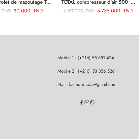
TOTAL pistolet de mazoutage TAT20751
TOTAL compresseur d’air 500 litre 5.5hp TC1555002E
30.000
TND
5.735.000
TND
0
TND
6.167.000
TND
Mobile 1 : (+216) 55 551 424
Mobile 2 : (+216) 53 356 526
Mail : latimobricola@gmail.com