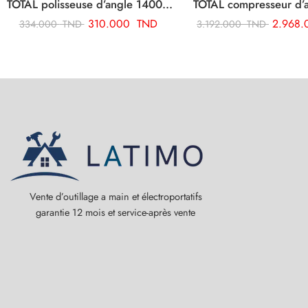
TOTAL polisseuse d’angle 1400w TP1141806
310.000
TND
2.968
334.000
TND
3.192.000
TND
Vente d’outillage a main et électroportatifs
garantie 12 mois et service-après vente