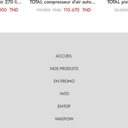
TOTAL compresseur d’air 270 litre TC1403002E
TOTAL compresseur d’air automatique sans fil TACLI2001
.000
TND
110.670
TND
119.000
TND
33.00
ACCUEIL
NOS PRODUITS
EN PROMO
YATO
EMTOP
WADFOW