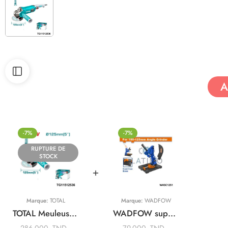
A
-7%
-7%
RUPTURE DE
STOCK
Marque:
TOTAL
Marque:
WADFOW
TOTAL Meuleuse 1500w 125mm TG11512536
WADFOW support meuleuse 125mm WASC1251