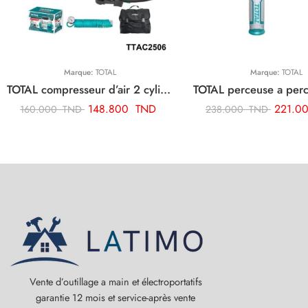
Marque:
TOTAL
Marque:
TOTAL
TOTAL compresseur d’air 2 cylindre TTAC2506
148.800
TND
221.0
160.000
TND
238.000
TND
Vente d’outillage a main et électroportatifs
garantie 12 mois et service-après vente