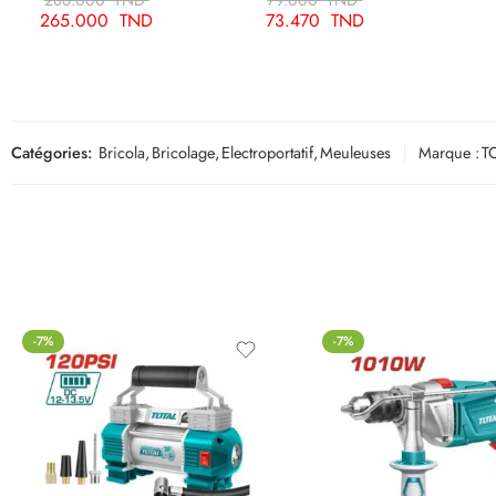
286.000
TND
79.000
TND
265.000
TND
73.470
TND
Catégories:
Bricola
,
Bricolage
,
Electroportatif
,
Meuleuses
Marque :
T
-7%
-7%