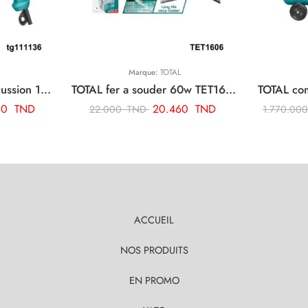
Marque:
TOTAL
TOTAL perceuse a percussion 13mm-1010w TG111136
TOTAL fer a souder 60w TET1606
00
TND
20.460
TND
22.000
TND
1.770.00
ACCUEIL
NOS PRODUITS
EN PROMO