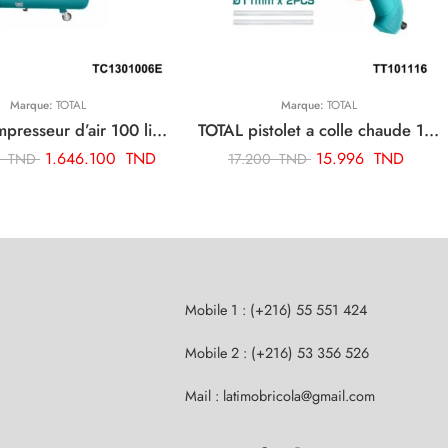
Marque:
TOTAL
Marque:
TOTAL
TOTAL compresseur d’air 100 litres 3cv TC1301006E
TOTAL pistolet a colle chaude 100w TT101116
1.646.100
TND
15.996
TND
0
TND
17.200
TND
Mobile 1 : (+216) 55 551 424
Mobile 2 : (+216) 53 356 526
Mail : latimobricola@gmail.com