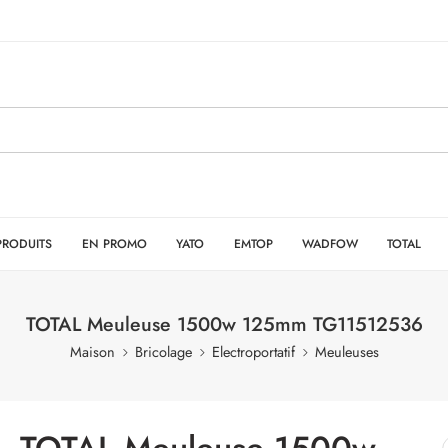
PRODUITS
EN PROMO
YATO
EMTOP
WADFOW
TOTAL
TOTAL Meuleuse 1500w 125mm TG11512536
Maison
Bricolage
Electroportatif
Meuleuses