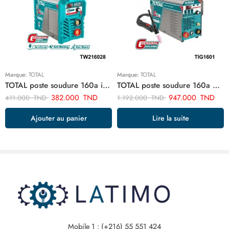
Marque:
TOTAL
Marque:
TOTAL
TOTAL poste soudure 160a inverter TW216028
TOTAL poste soudure 160a 4.0 tig mma onduleur TIG1601
382.000
TND
947.000
TND
411.000
TND
1.192.000
TND
Ajouter au panier
Lire la suite
Mobile 1 : (+216) 55 551 424