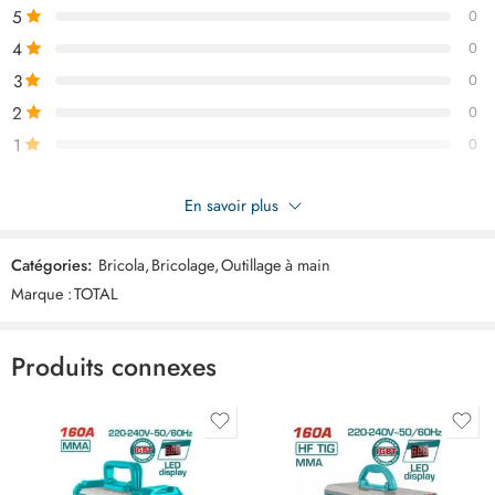
5
0
4
0
3
0
2
0
1
0
Soyez le premier à donner votre avis sur “TOTAL Pince a denuder
En savoir plus
250mm THT15101”
Catégories:
Bricola
,
Bricolage
,
Outillage à main
Commentaires
Marque :
TOTAL
Il n'y a pas encore de critiques.
Produits connexes