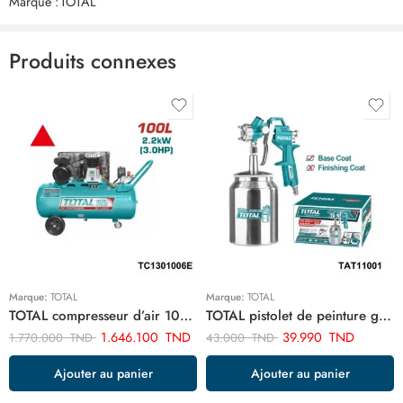
Marque :
TOTAL
Il n'y a pas encore de critiques.
Produits connexes
Marque:
TOTAL
Marque:
TOTAL
TOTAL compresseur d’air 100 litres 3cv TC1301006E
TOTAL pistolet de peinture goude bas 1.5 mm 1000cc TAT11001
1.646.100
TND
39.990
TND
1.770.000
TND
43.000
TND
Ajouter au panier
Ajouter au panier