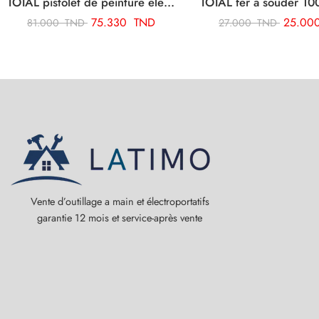
TOTAL pistolet de peinture électrique 450w TT3506
75.330
TND
25.00
81.000
TND
27.000
TND
Vente d’outillage a main et électroportatifs
garantie 12 mois et service-après vente