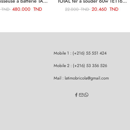
TOTAL polisseuse a batterie TAPLI2002
TOTAL fer a souder 60w TET1606
480.000
TND
20.460
TND
0
TND
22.000
TND
Mobile 1 : (+216) 55 551 424
Mobile 2 : (+216) 53 356 526
Mail : latimobricola@gmail.com