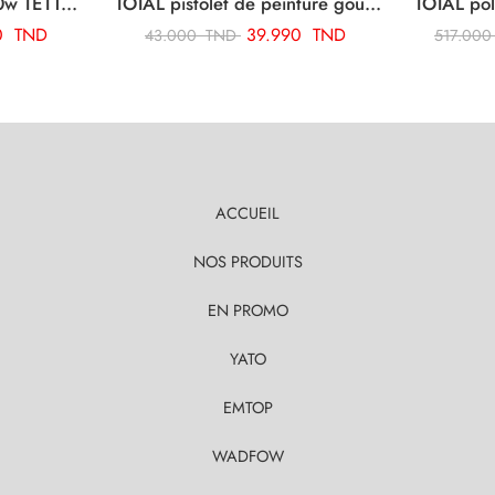
TOTAL fer a souder 100w TET10006
TOTAL pistolet de peinture goude bas 1.5 mm 1000cc TAT11001
0
TND
39.990
TND
43.000
TND
517.00
ACCUEIL
NOS PRODUITS
EN PROMO
YATO
EMTOP
WADFOW