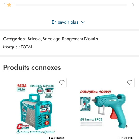
1
0
Soyez le premier à donner votre avis sur “TOTAL sac a dos 8kg
En savoir plus
THBP0201”
Catégories:
Bricola
,
Bricolage
,
Rangement D'outils
Commentaires
Marque :
TOTAL
Il n'y a pas encore de critiques.
Produits connexes