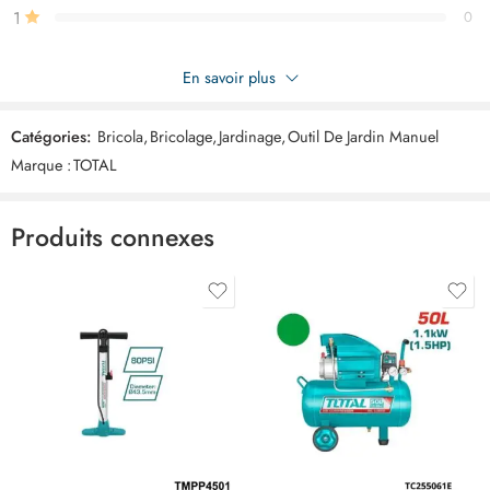
1
0
Soyez le premier à donner votre avis sur “TOTAL secateur deux
En savoir plus
mains THT1527201”
Catégories:
Bricola
,
Bricolage
,
Jardinage
,
Outil De Jardin Manuel
Commentaires
Marque :
TOTAL
Il n'y a pas encore de critiques.
Produits connexes