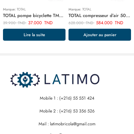
Marque:
TOTAL
Marque:
TOTAL
TOTAL pompe bicyclette TMPP4501
TOTAL compresseur d’air 50 litre TC255061E
37.000
TND
584.000
TND
39.900
TND
628.000
TND
Lire la suite
Ajouter au panier
Mobile 1 : (+216) 55 551 424
Mobile 2 : (+216) 53 356 526
Mail : latimobricola@gmail.com