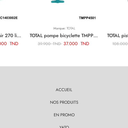
Marque:
TOTAL
TOTAL compresseur d’air 270 litre TC1403002E
TOTAL pompe bicyclette TMPP4501
.000
TND
37.000
TND
39.900
TND
108.00
ACCUEIL
NOS PRODUITS
EN PROMO
YATO