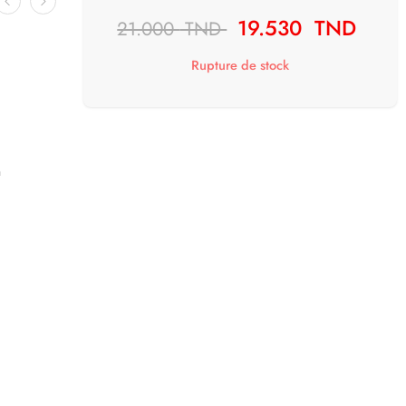
19.530
TND
21.000
TND
Rupture de stock
m