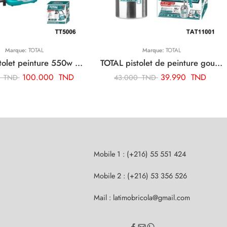
Marque:
TOTAL
Marque:
TOTAL
TOTAL pistolet peinture 550w TT5006
TOTAL pistolet de peinture goude bas 1.5 mm 1000cc TAT11001
100.000
TND
39.990
TND
0
TND
43.000
TND
Mobile 1 : (+216) 55 551 424
Mobile 2 : (+216) 53 356 526
Mail : latimobricola@gmail.com