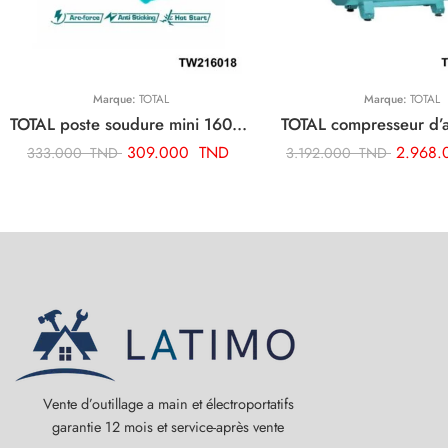
Marque:
TOTAL
Marque:
TOTAL
TOTAL poste soudure mini 160a TW216018
309.000
TND
2.968
333.000
TND
3.192.000
TND
Vente d’outillage a main et électroportatifs
garantie 12 mois et service-après vente