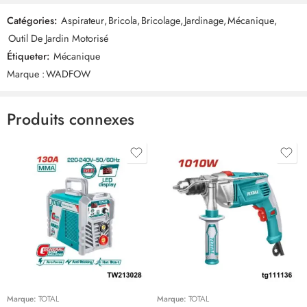
Catégories:
Aspirateur
,
Bricola
,
Bricolage
,
Jardinage
,
Mécanique
,
Commentaires
Outil De Jardin Motorisé
Il n'y a pas encore de critiques.
Étiqueter:
Mécanique
Marque :
WADFOW
Produits connexes
Marque:
TOTAL
Marque:
TOTAL