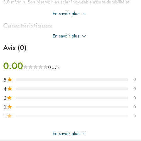
3,0 m³/min. Son réservoir en acier inoxydable assure durabilité et
résistance, tandis que le câble de 4 m permet une grande liberté de
En savoir plus
mouvement lors de l’aspiration.
Caractéristiques
En savoir plus
Avis (0)
0.00
0 avis
5
0
4
0
3
0
2
0
1
0
Soyez le premier à donner votre avis sur “WADFOW aspirateur 60
En savoir plus
litre 2400w WVR5A60”