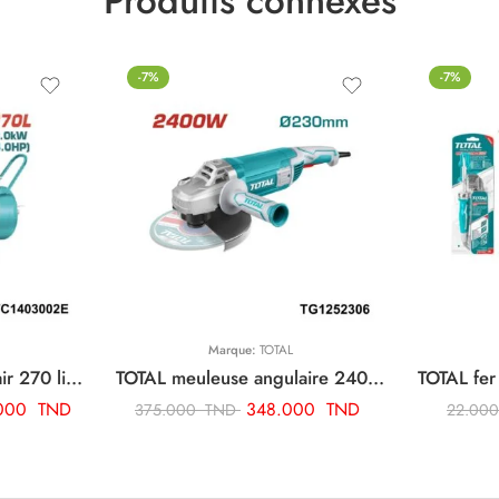
Produits connexes
-7%
-7%
Marque:
TOTAL
TOTAL compresseur d’air 270 litre TC1403002E
TOTAL meuleuse angulaire 2400w-230mm TG1252306
.000
TND
348.000
TND
375.000
TND
22.00