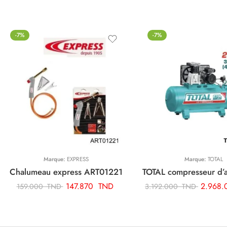
-7%
-7%
Marque:
EXPRESS
Marque:
TOTAL
Chalumeau express ART01221
147.870
TND
2.968
159.000
TND
3.192.000
TND