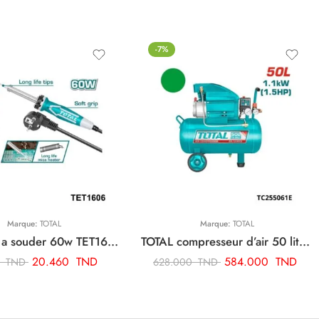
-7%
Marque:
TOTAL
Marque:
TOTAL
TOTAL fer a souder 60w TET1606
TOTAL compresseur d’air 50 litre TC255061E
20.460
TND
584.000
TND
0
TND
628.000
TND