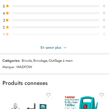
5
0
4
0
3
0
2
0
1
0
Soyez le premier à donner votre avis sur “WADFOW burette a
En savoir plus
huile 500ml WYH1350”
Catégories:
Bricola
,
Bricolage
,
Outillage à main
Commentaires
Marque :
WADFOW
Il n'y a pas encore de critiques.
Produits connexes