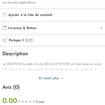
ou d’autres applications
Ajouter à la liste de souhaits
Ajouté à la liste de souhaits
Livraison & Retour
Partager
Description
La WADFOW burette à huile 500 ml WYH1350 est fabriquée en acier
ST14 de 0,4 mm, entièrement durable et résistante à la rouille. Son
corps sans couture et sa base large garantissent stabilité et étanchéité,
En savoir plus
idéale pour un usage précis et sécurisé.
Avis (0)
0.00
0 avis