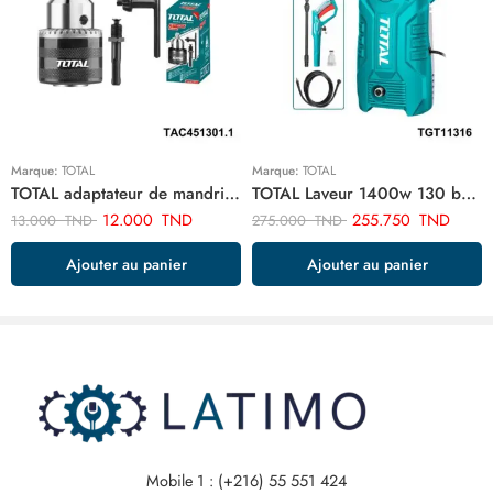
Marque:
TOTAL
Marque:
TOTAL
TOTAL adaptateur de mandrin de foret sds plus TAC451301.1
TOTAL Laveur 1400w 130 bar TGT11316
12.000
TND
255.750
TND
13.000
TND
275.000
TND
Ajouter au panier
Ajouter au panier
Mobile 1 : (+216) 55 551 424